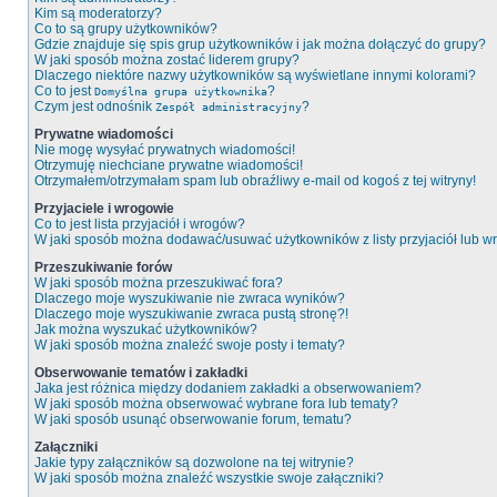
Kim są moderatorzy?
Co to są grupy użytkowników?
Gdzie znajduje się spis grup użytkowników i jak można dołączyć do grupy?
W jaki sposób można zostać liderem grupy?
Dlaczego niektóre nazwy użytkowników są wyświetlane innymi kolorami?
Co to jest
?
Domyślna grupa użytkownika
Czym jest odnośnik
?
Zespół administracyjny
Prywatne wiadomości
Nie mogę wysyłać prywatnych wiadomości!
Otrzymuję niechciane prywatne wiadomości!
Otrzymałem/otrzymałam spam lub obraźliwy e-mail od kogoś z tej witryny!
Przyjaciele i wrogowie
Co to jest lista przyjaciół i wrogów?
W jaki sposób można dodawać/usuwać użytkowników z listy przyjaciół lub 
Przeszukiwanie forów
W jaki sposób można przeszukiwać fora?
Dlaczego moje wyszukiwanie nie zwraca wyników?
Dlaczego moje wyszukiwanie zwraca pustą stronę?!
Jak można wyszukać użytkowników?
W jaki sposób można znaleźć swoje posty i tematy?
Obserwowanie tematów i zakładki
Jaka jest różnica między dodaniem zakładki a obserwowaniem?
W jaki sposób można obserwować wybrane fora lub tematy?
W jaki sposób usunąć obserwowanie forum, tematu?
Załączniki
Jakie typy załączników są dozwolone na tej witrynie?
W jaki sposób można znaleźć wszystkie swoje załączniki?