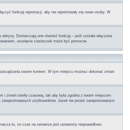
ączyć funkcję rejestracji, aby nie rejestrowały się nowe osoby. W
itryny. Dostarczają one również funkcję – jeśli została włączona
logowaniem, usunięcie ciasteczek może być pomocne.
elu zarządzania swoim kontem. W tym miejscu możesz dokonać zmian
ontem i zmień strefę czasową, tak aby była zgodna z twoim miejscem
z zarejestrowanych użytkowników. Jeżeli nie jesteś zarejestrowanym
znacza to, że czas na serwerze jest ustawiony nieprawidłowo.