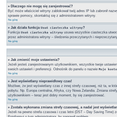
» Dlaczego nie mogę się zarejestrować?
Być może właściciel witryny zablokował twój adres IP lub zabronił nazwy
sprawie pomocy, skontaktuj się z administratorem witryny.
Na górę
» Jak działa funkcja
?
Usuń ciasteczka witryny
Funkcja
usuwa wszystkie ciasteczka utworzo
Usuń ciasteczka witryny
przez administratora witryny – śledzenia przeczytanych i nieprzeczy
Na górę
» Jak zmienić moje ustawienia?
Jeżeli jesteś zarejestrowanym użytkownikiem, wszystkie twoje ustawi
swoich ustawień i preferencji. Odnośnik do panelu o nazwie
Moje konto
Na górę
» Jest wyświetlany nieprawidłowy czas!
Możliwe, że jest wyświetlany czas z innej strefy czasowej, niż ta, w kt
pobytu. Np. Europa centralna, Afryka, czy Nowa Zelandia. Zmiana stref
użytkownikiem – teraz jest dobry moment, by się zarejestrować.
Na górę
» Została wykonana zmiana strefy czasowej, a nadal jest wyświetla
Jeżeli na pewno strefa czasowa i czas letni (DST – Day Saving Time) z
Poinformuj o tym administratora, by naprawił problem.