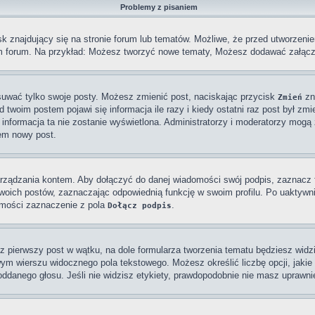
Problemy z pisaniem
 znajdujący się na stronie forum lub tematów. Możliwe, że przed utworzenie
m forum. Na przykład: Możesz tworzyć nowe tematy, Możesz dodawać załączn
usuwać tylko swoje posty. Możesz zmienić post, naciskając przycisk
zn
Zmień
 twoim postem pojawi się informacja ile razy i kiedy ostatni raz post był zmien
, informacja ta nie zostanie wyświetlona. Administratorzy i moderatorzy mogą 
em nowy post.
arządzania kontem. Aby dołączyć do danej wiadomości swój podpis, zaznacz
ich postów, zaznaczając odpowiednią funkcję w swoim profilu. Po uaktywni
omości zaznaczenie z pola
.
Dołącz podpis
z pierwszy post w wątku, na dole formularza tworzenia tematu będziesz widz
owym wierszu widocznego pola tekstowego. Możesz określić liczbę opcji, jak
danego głosu. Jeśli nie widzisz etykiety, prawdopodobnie nie masz uprawnie