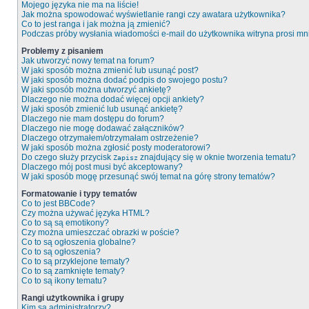
Mojego języka nie ma na liście!
Jak można spowodować wyświetlanie rangi czy awatara użytkownika?
Co to jest ranga i jak można ją zmienić?
Podczas próby wysłania wiadomości e-mail do użytkownika witryna prosi m
Problemy z pisaniem
Jak utworzyć nowy temat na forum?
W jaki sposób można zmienić lub usunąć post?
W jaki sposób można dodać podpis do swojego postu?
W jaki sposób można utworzyć ankietę?
Dlaczego nie można dodać więcej opcji ankiety?
W jaki sposób zmienić lub usunąć ankietę?
Dlaczego nie mam dostępu do forum?
Dlaczego nie mogę dodawać załączników?
Dlaczego otrzymałem/otrzymałam ostrzeżenie?
W jaki sposób można zgłosić posty moderatorowi?
Do czego służy przycisk
znajdujący się w oknie tworzenia tematu?
Zapisz
Dlaczego mój post musi być akceptowany?
W jaki sposób mogę przesunąć swój temat na górę strony tematów?
Formatowanie i typy tematów
Co to jest BBCode?
Czy można używać języka HTML?
Co to są są emotikony?
Czy można umieszczać obrazki w poście?
Co to są ogłoszenia globalne?
Co to są ogłoszenia?
Co to są przyklejone tematy?
Co to są zamknięte tematy?
Co to są ikony tematu?
Rangi użytkownika i grupy
Kim są administratorzy?