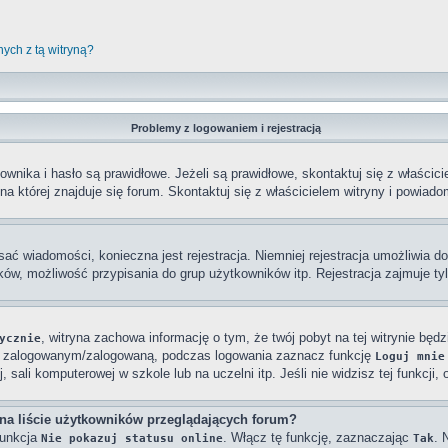
ych z tą witryną?
Problemy z logowaniem i rejestracją
ka i hasło są prawidłowe. Jeżeli są prawidłowe, skontaktuj się z właściciel
a której znajduje się forum. Skontaktuj się z właścicielem witryny i powiad
sać wiadomości, konieczna jest rejestracja. Niemniej rejestracja umożliwia d
ów, możliwość przypisania do grup użytkowników itp. Rejestracja zajmuje tylk
, witryna zachowa informację o tym, że twój pobyt na tej witrynie będz
ycznie
ać zalogowanym/zalogowaną, podczas logowania zaznacz funkcję
Loguj mnie
sali komputerowej w szkole lub na uczelni itp. Jeśli nie widzisz tej funkcji, 
na liście użytkowników przeglądających forum?
funkcja
. Włącz tę funkcję, zaznaczając
. 
Nie pokazuj statusu online
Tak