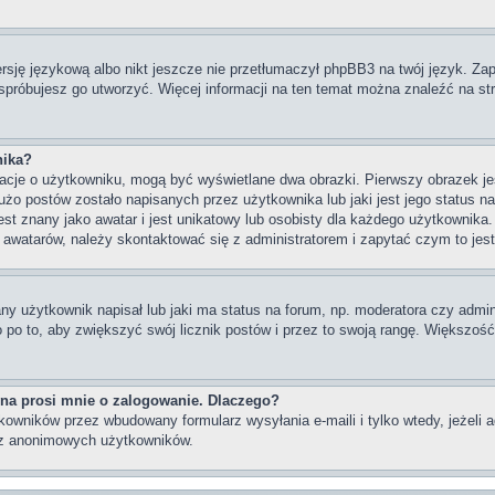
rsję językową albo nikt jeszcze nie przetłumaczył phpBB3 na twój język. Zap
e spróbujesz go utworzyć. Więcej informacji na ten temat można znaleźć na st
nika?
rmacje o użytkowniku, mogą być wyświetlane dwa obrazki. Pierwszy obrazek j
żo postów zostało napisanych przez użytkownika lub jaki jest jego status na 
st znany jako awatar i jest unikatowy lub osobisty dla każdego użytkownik
ć awatarów, należy skontaktować się z administratorem i zapytać czym to je
y użytkownik napisał lub jaki ma status na forum, np. moderatora czy admin
 po to, aby zwiększyć swój licznik postów i przez to swoją rangę. Większość w
yna prosi mnie o zalogowanie. Dlaczego?
owników przez wbudowany formularz wysyłania e-maili i tylko wtedy, jeżeli a
ez anonimowych użytkowników.