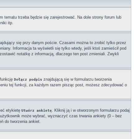
m tematu trzeba będzie się zarejestrować. Na dole strony forum lub
iki itp.
ajdujący się przy danym poście. Czasami można to zrobić tylko przez
iany. Informacja ta wyświetli się tylko wtedy, jeśli ktoś zamieścił pod
zostawić notatkę z informacją, dlaczego ten post zmieniali. Zwykli
 funkcję
znajdującą się w formularzu tworzenia
Dołącz podpis
eniu tej funkcji, za każdym razem pisząc post, możesz zdecydować o
ieć etykietę
. Kliknij ją i w otworzonym formularzu podaj
Utwórz ankietę
ie użytkownik może wybrać, wyznaczyć czas trwania ankiety (0 – bez
ń do tworzenia ankiet.