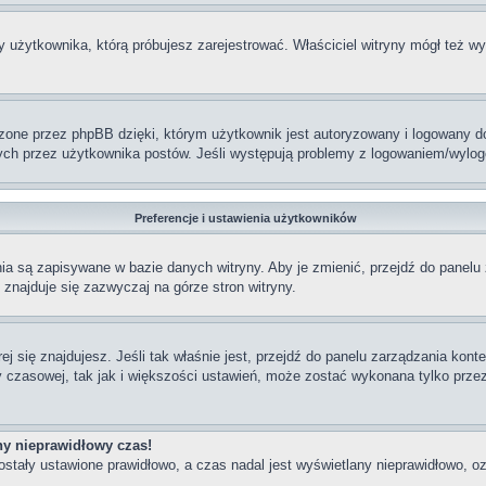
 użytkownika, którą próbujesz zarejestrować. Właściciel witryny mógł też wył
ne przez phpBB dzięki, którym użytkownik jest autoryzowany i logowany do w
tanych przez użytkownika postów. Jeśli występują problemy z logowaniem/wy
Preferencje i ustawienia użytkowników
enia są zapisywane w bazie danych witryny. Aby je zmienić, przejdź do pan
znajduje się zazwyczaj na górze stron witryny.
órej się znajdujesz. Jeśli tak właśnie jest, przejdź do panelu zarządzania k
y czasowej, tak jak i większości ustawień, może zostać wykonana tylko prze
ny nieprawidłowy czas!
ostały ustawione prawidłowo, a czas nadal jest wyświetlany nieprawidłowo, o