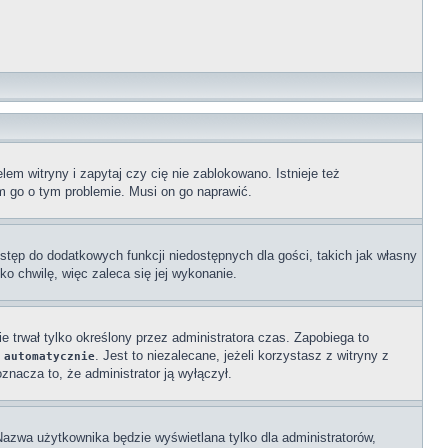
em witryny i zapytaj czy cię nie zablokowano. Istnieje też
om go o tym problemie. Musi on go naprawić.
ostęp do dodatkowych funkcji niedostępnych dla gości, takich jak własny
o chwilę, więc zaleca się jej wykonanie.
ie trwał tylko określony przez administratora czas. Zapobiega to
. Jest to niezalecane, jeżeli korzystasz z witryny z
 automatycznie
oznacza to, że administrator ją wyłączył.
Nazwa użytkownika będzie wyświetlana tylko dla administratorów,