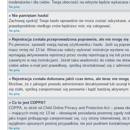
moderatorów i dla ciebie. Twoja obecność na witrynie będzie wykazana 
Na górę
» Nie pamiętam hasła!
Zachowaj spokój! Twoje hasło wprawdzie nie może zostać odzyskane, al
prawdopodobnie niedługo znów będziesz móc się zalogować.
Na górę
» Rejestracja została przeprowadzona poprawnie, ale nie mogę się
Po pierwsze, sprawdź swoją nazwę użytkownika i hasło. Jeśli są popraw
masz mniej niż 13 lat. Wówczas należy wykonać instrukcje wysłane na t
wymagają aktywowania rejestracji przez osobę rejestrującą się lub przez
zawartymi w niej instrukcjami. Jeżeli taka wiadomość do ciebie nie do
ciebie adres e-mail jest prawidłowy, spróbuj skontaktować się z adminis
Na górę
» Rejestracja została dokonana jakiś czas temu, ale teraz nie mogę
Możliwe, że z jakiegoś powodu administrator dezaktywował lub usunął tw
się stało, spróbuj zarejestrować się ponownie i bądź bardziej aktywn
Na górę
» Co to jest COPPA?
COPPA, to skrót od Child Online Privacy and Protection Act – prawa ob
– mających mniej niż 13 lat – obowiązek posiadania pisemnej zgody rod
jako kogoś próbującego zarejestrować się, czy strony internetowej, do
wyjątkiem opisanych poniżej przypadków, nie jest punktem kontaktowym
Na górę