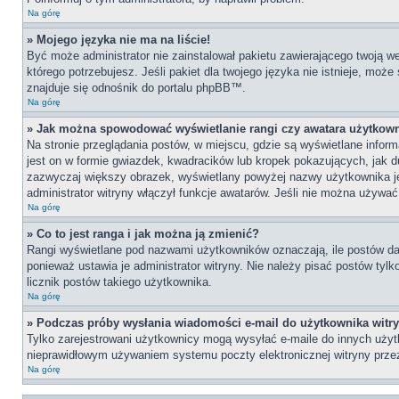
Na górę
» Mojego języka nie ma na liście!
Być może administrator nie zainstalował pakietu zawierającego twoją we
którego potrzebujesz. Jeśli pakiet dla twojego języka nie istnieje, moż
znajduje się odnośnik do portalu phpBB™.
Na górę
» Jak można spowodować wyświetlanie rangi czy awatara użytkow
Na stronie przeglądania postów, w miejscu, gdzie są wyświetlane info
jest on w formie gwiazdek, kwadracików lub kropek pokazujących, jak du
zazwyczaj większy obrazek, wyświetlany powyżej nazwy użytkownika je
administrator witryny włączył funkcje awatarów. Jeśli nie można używa
Na górę
» Co to jest ranga i jak można ją zmienić?
Rangi wyświetlane pod nazwami użytkowników oznaczają, ile postów dan
ponieważ ustawia je administrator witryny. Nie należy pisać postów tylko
licznik postów takiego użytkownika.
Na górę
» Podczas próby wysłania wiadomości e-mail do użytkownika witr
Tylko zarejestrowani użytkownicy mogą wysyłać e-maile do innych użytk
nieprawidłowym używaniem systemu poczty elektronicznej witryny prz
Na górę