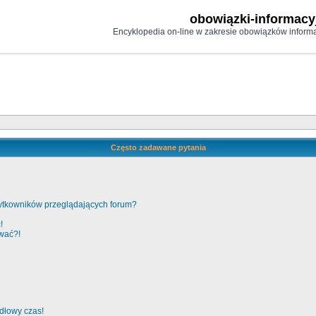
obowiązki-informacy
Encyklopedia on-line w zakresie obowiązków informa
Często zadawane pytania
żytkowników przeglądających forum?
!
ować?!
idłowy czas!