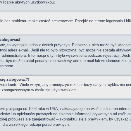
w liczbie ukrytych użytkowników.
e bez problemu może zostać zresetowane. Przejdź na stronę logowania i kli
 zalogować!
ne, to wystąpiła jedna z dwóch przyczyn. Pierwszą z nich może być włączon
wój adres e-mail. Jeśli nie to było przyczyną, być może nie została aktywo
 administratora. Informacja o tym była wyświetlona podczas rejestracji. Jeśl
tarła, być może został podany nieprawidłowy adres e-mail lub wiadomość zost
tratorem.
 się zalogować?!
oje konto. Wiele witryn, aby zmniejszyć rozmiar bazy danych, cyklicznie usu
ym i zaangażowanym w dyskusje użytkownikiem.
owiązującego od 1998 roku w USA, nakładającego na właścicieli stron interne
ziców lub opiekunów prawnych na zbieranie informacji prywatnych od osób pon
 której próbujesz się zarejestrować – skontaktuj się z prawnikiem, by uzysk
 dla wszelkiego rodzaju porad prawnych.