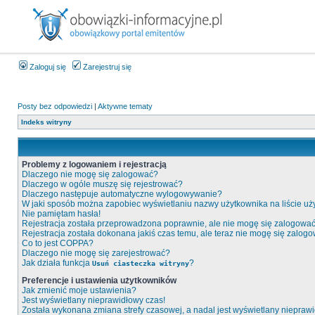
Zaloguj się
Zarejestruj się
Posty bez odpowiedzi
|
Aktywne tematy
Indeks witryny
Problemy z logowaniem i rejestracją
Dlaczego nie mogę się zalogować?
Dlaczego w ogóle muszę się rejestrować?
Dlaczego następuje automatyczne wylogowywanie?
W jaki sposób można zapobiec wyświetlaniu nazwy użytkownika na liście u
Nie pamiętam hasła!
Rejestracja została przeprowadzona poprawnie, ale nie mogę się zalogować
Rejestracja została dokonana jakiś czas temu, ale teraz nie mogę się zalog
Co to jest COPPA?
Dlaczego nie mogę się zarejestrować?
Jak działa funkcja
?
Usuń ciasteczka witryny
Preferencje i ustawienia użytkowników
Jak zmienić moje ustawienia?
Jest wyświetlany nieprawidłowy czas!
Została wykonana zmiana strefy czasowej, a nadal jest wyświetlany niepraw