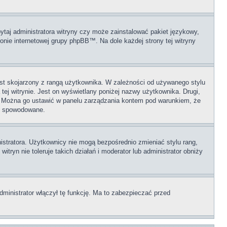
ytaj administratora witryny czy może zainstalować pakiet językowy,
ronie internetowej grupy phpBB™. Na dole każdej strony tej witryny
est skojarzony z rangą użytkownika. W zależności od używanego stylu
tej witrynie. Jest on wyświetlany poniżej nazwy użytkownika. Drugi,
a. Można go ustawić w panelu zarządzania kontem pod warunkiem, że
st spowodowane.
istratora. Użytkownicy nie mogą bezpośrednio zmieniać stylu rang,
itryn nie toleruje takich działań i moderator lub administrator obniży
dministrator włączył tę funkcję. Ma to zabezpieczać przed