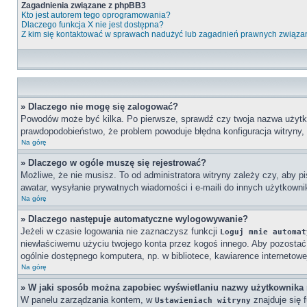
Zagadnienia związane z phpBB3
Kto jest autorem tego oprogramowania?
Dlaczego funkcja X nie jest dostępna?
Z kim się kontaktować w sprawach nadużyć lub zagadnień prawnych związan
» Dlaczego nie mogę się zalogować?
Powodów może być kilka. Po pierwsze, sprawdź czy twoja nazwa użytkowni
prawdopodobieństwo, że problem powoduje błędna konfiguracja witryny, n
Na górę
» Dlaczego w ogóle muszę się rejestrować?
Możliwe, że nie musisz. To od administratora witryny zależy czy, aby pi
awatar, wysyłanie prywatnych wiadomości i e-maili do innych użytkownik
Na górę
» Dlaczego następuje automatyczne wylogowywanie?
Jeżeli w czasie logowania nie zaznaczysz funkcji
Loguj mnie automat
niewłaściwemu użyciu twojego konta przez kogoś innego. Aby pozost
ogólnie dostępnego komputera, np. w bibliotece, kawiarence internetowej, 
Na górę
» W jaki sposób można zapobiec wyświetlaniu nazwy użytkownika 
W panelu zarządzania kontem, w
znajduje się 
Ustawieniach witryny