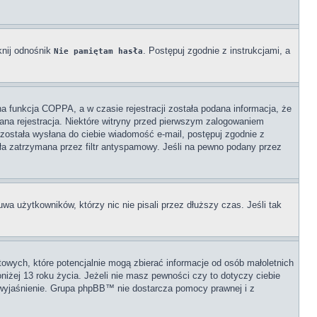
knij odnośnik
. Postępuj zgodnie z instrukcjami, a
Nie pamiętam hasła
a funkcja COPPA, a w czasie rejestracji została podana informacja, że
wana rejestracja. Niektóre witryny przed pierwszym zalogowaniem
i została wysłana do ciebie wiadomość e-mail, postępuj zgodnie z
ała zatrzymana przez filtr antyspamowy. Jeśli na pewno podany przez
wa użytkowników, którzy nic nie pisali przez dłuższy czas. Jeśli tak
towych, które potencjalnie mogą zbierać informacje od osób małoletnich
iżej 13 roku życia. Jeżeli nie masz pewności czy to dotyczy ciebie
ać wyjaśnienie. Grupa phpBB™ nie dostarcza pomocy prawnej i z