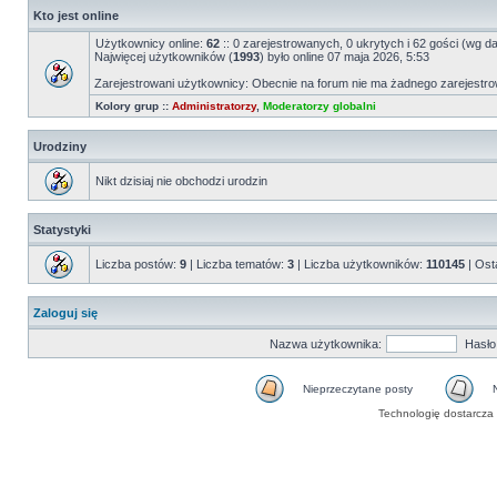
Kto jest online
Użytkownicy online:
62
:: 0 zarejestrowanych, 0 ukrytych i 62 gości (wg d
Najwięcej użytkowników (
1993
) było online 07 maja 2026, 5:53
Zarejestrowani użytkownicy: Obecnie na forum nie ma żadnego zarejest
Kolory grup ::
Administratorzy
,
Moderatorzy globalni
Urodziny
Nikt dzisiaj nie obchodzi urodzin
Statystyki
Liczba postów:
9
| Liczba tematów:
3
| Liczba użytkowników:
110145
| Ost
Zaloguj się
Nazwa użytkownika:
Hasło
Nieprzeczytane posty
Technologię dostarcza