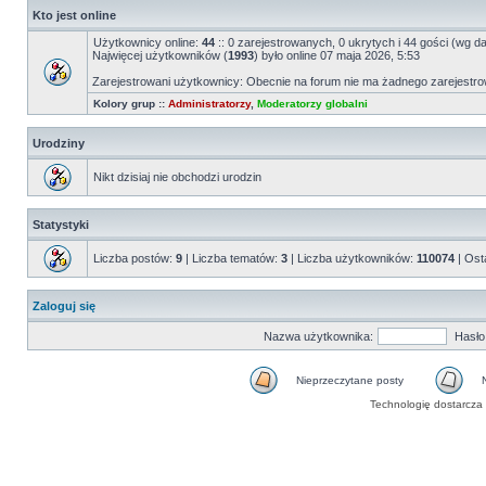
Kto jest online
Użytkownicy online:
44
:: 0 zarejestrowanych, 0 ukrytych i 44 gości (wg d
Najwięcej użytkowników (
1993
) było online 07 maja 2026, 5:53
Zarejestrowani użytkownicy: Obecnie na forum nie ma żadnego zarejest
Kolory grup ::
Administratorzy
,
Moderatorzy globalni
Urodziny
Nikt dzisiaj nie obchodzi urodzin
Statystyki
Liczba postów:
9
| Liczba tematów:
3
| Liczba użytkowników:
110074
| Ost
Zaloguj się
Nazwa użytkownika:
Hasło
Nieprzeczytane posty
Technologię dostarcza