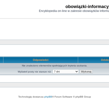
obowiązki-informacy
Encyklopedia on-line w zakresie obowiązków informa
Odpowiedzi
Odsł
Nie znaleziono elementów spełniających kryteria szukania.
Wyświetl posty nie starsze niż:
Technologię dostarcza
phpBB
® Forum Software © phpBB Group