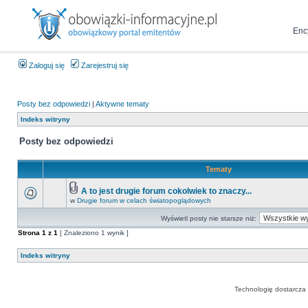
Enc
Zaloguj się
Zarejestruj się
Posty bez odpowiedzi
|
Aktywne tematy
Indeks witryny
Posty bez odpowiedzi
Tematy
A to jest drugie forum cokolwiek to znaczy...
w
Drugie forum w celach światopoglądowych
Wyświetl posty nie starsze niż:
Strona
1
z
1
[ Znaleziono 1 wynik ]
Indeks witryny
Technologię dostarcza