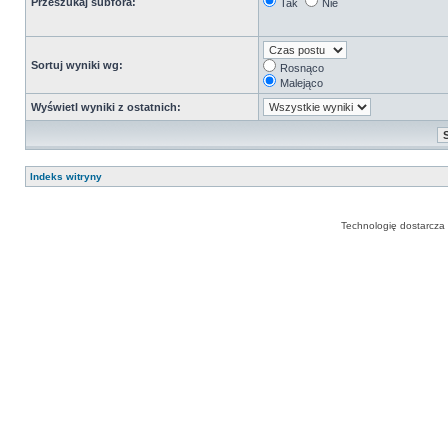
Przeszukaj subfora:
Tak
Nie
Sortuj wyniki wg:
Rosnąco
Malejąco
Wyświetl wyniki z ostatnich:
Indeks witryny
Technologię dostarcza