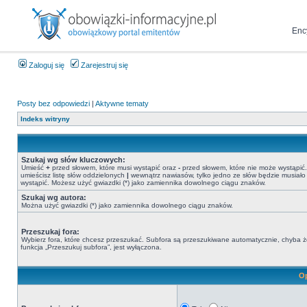
Enc
Zaloguj się
Zarejestruj się
Posty bez odpowiedzi
|
Aktywne tematy
Indeks witryny
Szukaj wg słów kluczowych:
Umieść
+
przed słowem, które musi wystąpić oraz
-
przed słowem, które nie może wystąpić. 
umieścisz listę słów oddzielonych
|
wewnątrz nawiasów, tylko jedno ze słów będzie musiało
wystąpić. Możesz użyć gwiazdki (*) jako zamiennika dowolnego ciągu znaków.
Szukaj wg autora:
Można użyć gwiazdki (*) jako zamiennika dowolnego ciągu znaków.
Przeszukaj fora:
Wybierz fora, które chcesz przeszukać. Subfora są przeszukiwane automatycznie, chyba 
funkcja „Przeszukuj subfora”, jest wyłączona.
Op